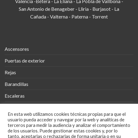
Valencia -Bétera - La Eliana - La Pobla de Vallbona -
San Antonio de Benageber - Lliria - Burjasot - La
Cañada - Valterna - Paterna - Torrent
Ascensores
Puertas de exterior
Rejas
Barandillas
Escaleras
Vallas
En esta web utilizamos cookies técnicas propias para que el
Cobertizos
usuario pueda acceder y navegar por la web y analíticas de
terceros para medir la audiencia y analizar el comportamiento
Mueble Metálico
de los usuarios. Puede gestionar estas cookies y, por lo
tanto, aceptarlas o rechazarlas de forma unitaria o en su