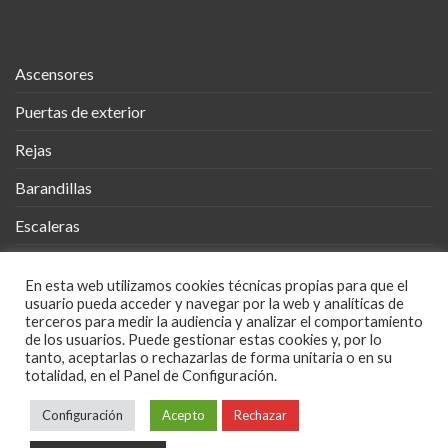
Ascensores
Puertas de exterior
Rejas
Barandillas
Escaleras
Vallas
En esta web utilizamos cookies técnicas propias para que el
Cobertizos
usuario pueda acceder y navegar por la web y analíticas de
terceros para medir la audiencia y analizar el comportamiento
Mueble Metálico
de los usuarios. Puede gestionar estas cookies y, por lo
tanto, aceptarlas o rechazarlas de forma unitaria o en su
totalidad, en el Panel de Configuración.
Diseños en Metal
Configuración
Acepto
Rechazar
POLÍTICA DE PRIVACIDAD
POLÍTICA COOKIES
AVISO LEGAL