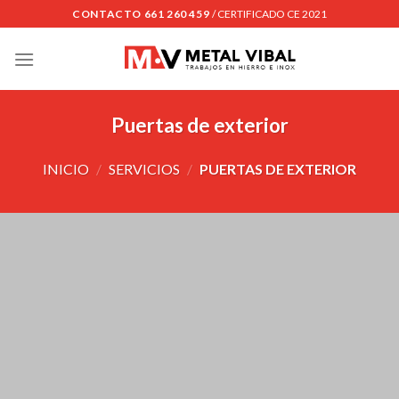
Skip
CONTACTO 661 260 459
/ CERTIFICADO CE 2021
to
content
Puertas de exterior
INICIO
/
SERVICIOS
/
PUERTAS DE EXTERIOR