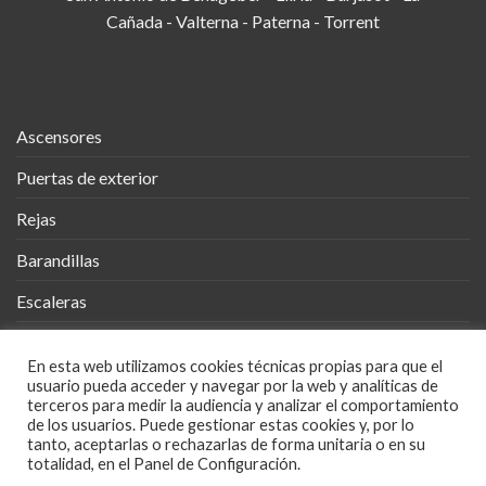
Cañada - Valterna - Paterna - Torrent
Ascensores
Puertas de exterior
Rejas
Barandillas
Escaleras
Vallas
En esta web utilizamos cookies técnicas propias para que el
Cobertizos
usuario pueda acceder y navegar por la web y analíticas de
terceros para medir la audiencia y analizar el comportamiento
Mueble Metálico
de los usuarios. Puede gestionar estas cookies y, por lo
tanto, aceptarlas o rechazarlas de forma unitaria o en su
totalidad, en el Panel de Configuración.
Diseños en Metal