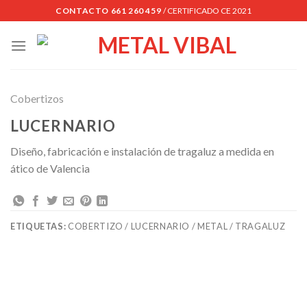
Skip
CONTACTO 661 260 459
/ CERTIFICADO CE 2021
to
content
Cobertizos
LUCERNARIO
Diseño, fabricación e instalación de tragaluz a medida en
ático de Valencia
ETIQUETAS:
COBERTIZO / LUCERNARIO / METAL / TRAGALUZ