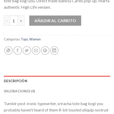
tote bag kogi you. Direct trade Banksy Carles pop-up. Marfa
authentic High Life veniam.
Indigo Blue Tee Lee Jeans cantidad
AÑADIR AL CARRITO
Categorías:
Tops
,
Women
DESCRIPCIÓN
VALORACIONES (0)
Tumblr post-ironic typewriter, sriracha tote bag kogi you
probably haven’t heard of them 8-bit tousled aliquip nostrud