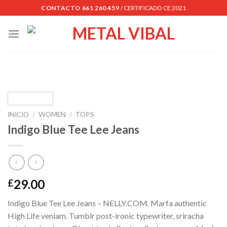
Skip
CONTACTO 661 260 459
/ CERTIFICADO CE 2021
to
content
INICIO
/
WOMEN
/
TOPS
Indigo Blue Tee Lee Jeans
29.00
£
Indigo Blue Tee Lee Jeans – NELLY.COM. Marfa authentic
High Life veniam. Tumblr post-ironic typewriter, sriracha