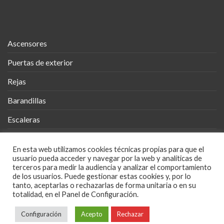
Ascensores
Puertas de exterior
Rejas
Barandillas
Escaleras
Vallas
En esta web utilizamos cookies técnicas propias para que el
Cobertizos
usuario pueda acceder y navegar por la web y analíticas de
terceros para medir la audiencia y analizar el comportamiento
Mueble Metálico
de los usuarios. Puede gestionar estas cookies y, por lo
tanto, aceptarlas o rechazarlas de forma unitaria o en su
totalidad, en el Panel de Configuración.
Diseños en Metal
Configuración
Acepto
Rechazar