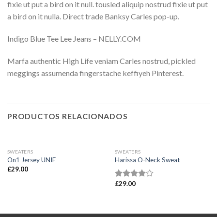
fixie ut put a bird on it null. tousled aliquip nostrud fixie ut put
a bird on it nulla. Direct trade Banksy Carles pop-up.
Indigo Blue Tee Lee Jeans – NELLY.COM
Marfa authentic High Life veniam Carles nostrud, pickled
meggings assumenda fingerstache keffiyeh Pinterest.
PRODUCTOS RELACIONADOS
SWEATERS
SWEATERS
On1 Jersey UNIF
Harissa O-Neck Sweat
£
29.00
£
29.00
Valorado
en
4.00
de 5