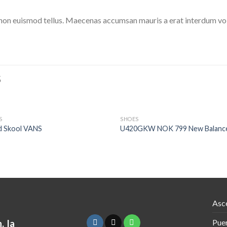
 non euismod tellus. Maecenas accumsan mauris a erat interdum v
S
AGOTADO
S
SHOES
d Skool VANS
U420GKW NOK 799 New Balanc
Asc
Puer
, la