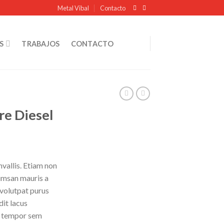
Metal Vibal
Contacto
S
TRABAJOS
CONTACTO
e Diesel
vallis. Etiam non
umsan mauris a
 volutpat purus
it lacus
s tempor sem