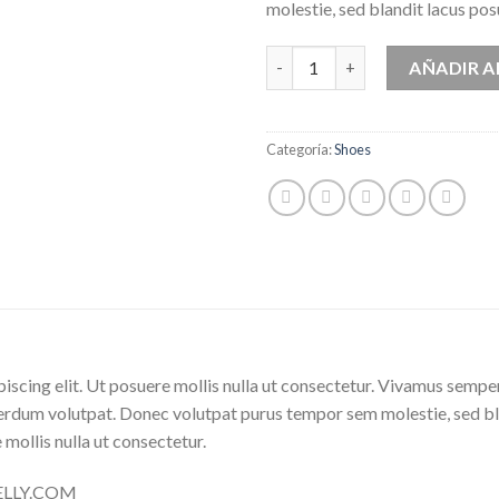
molestie, sed blandit lacus pos
Magnete Exposure Diesel cant
AÑADIR A
Categoría:
Shoes
iscing elit. Ut posuere mollis nulla ut consectetur. Vivamus sempe
erdum volutpat. Donec volutpat purus tempor sem molestie, sed bl
 mollis nulla ut consectetur.
NELLY.COM