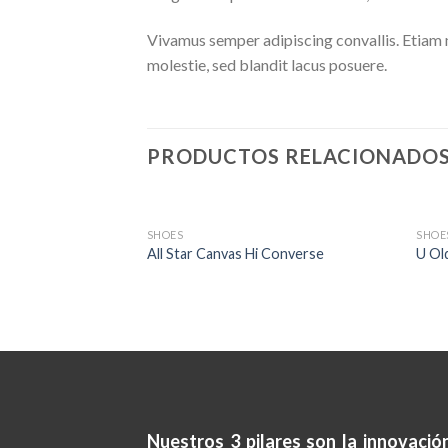
Vivamus semper adipiscing convallis. Etiam
molestie, sed blandit lacus posuere.
PRODUCTOS RELACIONADO
AGOTADO
SHOES
SHOE
All Star Canvas Hi Converse
U Ol
Nuestros 3 pilares son la
innovación