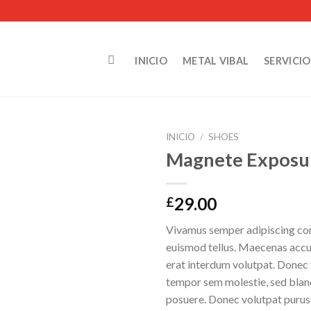
INICIO
METAL VIBAL
SERVICIO
INICIO
/
SHOES
Magnete Exposur
29.00
£
Vivamus semper adipiscing con
euismod tellus. Maecenas acc
erat interdum volutpat. Donec
tempor sem molestie, sed bland
posuere. Donec volutpat puru