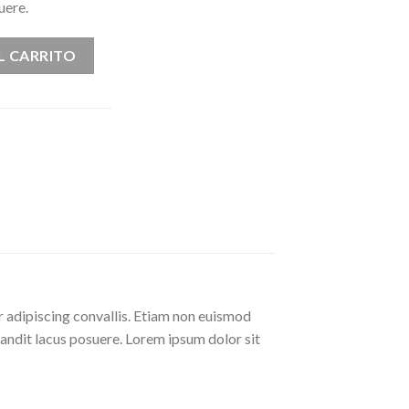
uere.
idad
L CARRITO
r adipiscing convallis. Etiam non euismod
andit lacus posuere. Lorem ipsum dolor sit