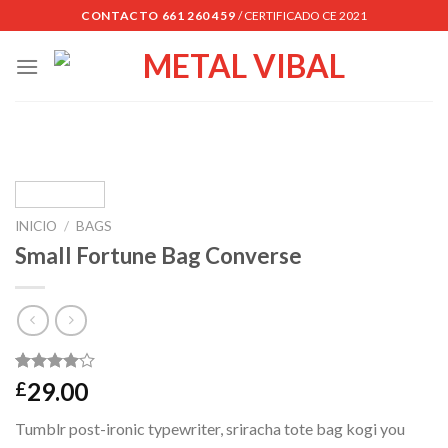
Skip
CONTACTO 661 260 459
/ CERTIFICADO CE 2021
to
content
INICIO
/
BAGS
Small Fortune Bag Converse
Valorado
2
29.00
£
4.00
sobre 5
Tumblr post-ironic typewriter, sriracha tote bag kogi you
basado