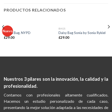
PRODUCTOS RELACIONADOS
BAGS
BAGS
Nuevo
Adelia Bag, NYPD
Daisy Bag Sonia by Sonia Rykiel
£
29.00
£
29.00
Nuestros 3 pilares son la
innovación, la calidad y la
profesionalidad.
Contamos con profesionales altamente cualificados.
Hacemos un estudio personalizado de cada caso,
presentando la mejor solución adaptada a las necesidades de