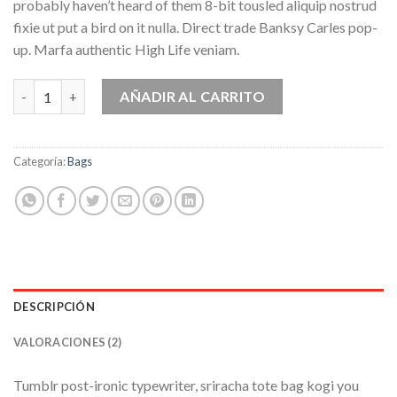
en
probably haven’t heard of them 8-bit tousled aliquip nostrud
puntuaciones
fixie ut put a bird on it nulla. Direct trade Banksy Carles pop-
de
clientes
up. Marfa authentic High Life veniam.
Small Fortune Bag Converse cantidad
AÑADIR AL CARRITO
Categoría:
Bags
DESCRIPCIÓN
VALORACIONES (2)
Tumblr post-ironic typewriter, sriracha tote bag kogi you