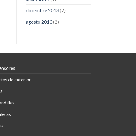
diciembre 2013
(2)
agosto 2013
(2)
ensores
tas de exterior
as
ndillas
leras
as