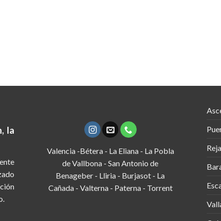
Asc
Puer
, la
Rej
Valencia -Bétera - La Eliana - La Pobla
ente
de Vallbona - San Antonio de
Bara
izado
Benageber - Lliria - Burjasot - La
Esca
ción
Cañada - Valterna - Paterna - Torrent
o.
Vall