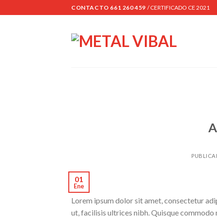
Skip
CONTACTO 661 260 459
/ CERTIFICADO CE 2021
to
content
A
PUBLICA
01
Ene
Lorem ipsum dolor sit amet, consectetur adipi
ut, facilisis ultrices nibh. Quisque commodo 