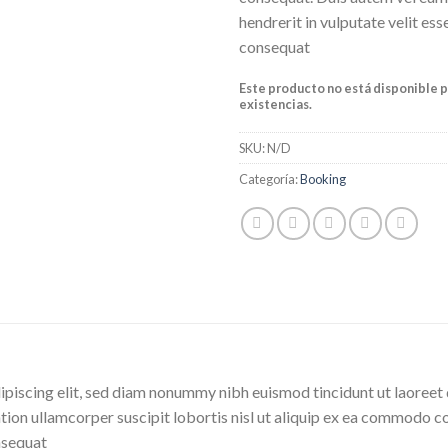
hendrerit in vulputate velit ess
consequat
Este producto no está disponible 
existencias.
SKU:
N/D
Categoría:
Booking
ipiscing elit, sed diam nonummy nibh euismod tincidunt ut laoreet 
tion ullamcorper suscipit lobortis nisl ut aliquip ex ea commodo co
onsequat