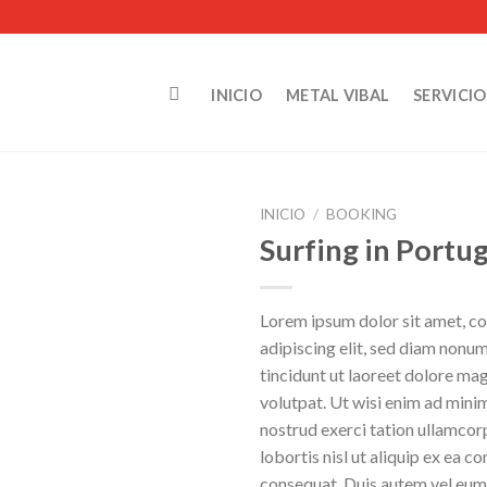
INICIO
METAL VIBAL
SERVICIO
INICIO
/
BOOKING
Surfing in Portug
Lorem ipsum dolor sit amet, c
adipiscing elit, sed diam non
tincidunt ut laoreet dolore ma
volutpat. Ut wisi enim ad mini
nostrud exerci tation ullamcor
lobortis nisl ut aliquip ex ea
consequat. Duis autem vel eum i