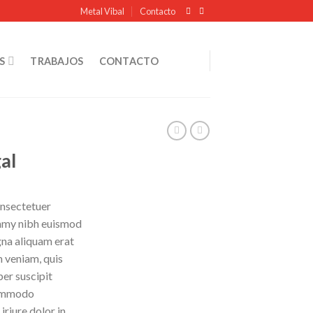
Metal Vibal
Contacto
S
TRABAJOS
CONTACTO
al
onsectetuer
ummy nibh euismod
gna aliquam erat
m veniam, quis
per suscipit
 commodo
riure dolor in