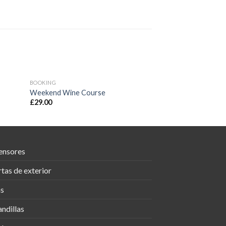
BOOKING
BOOKING
HOT
Weekend Wine Course
Weekend in San Fr
£
29.00
£
29.00
ensores
tas de exterior
as
ndillas