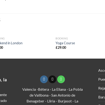
S
ING
BOOKING
end in London
Yoga Course
00
£
29.00
Asc
Puer
, la
Rej
Valencia -Bétera - La Eliana - La Pobla
ente
de Vallbona - San Antonio de
Bara
izado
Benageber - Lliria - Burjasot - La