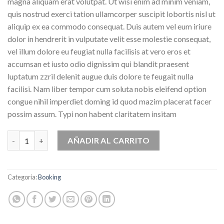
magna aliquam erat volutpat. Ut wisi enim ad minim veniam,
quis nostrud exerci tation ullamcorper suscipit lobortis nisl ut
aliquip ex ea commodo consequat. Duis autem vel eum iriure
dolor in hendrerit in vulputate velit esse molestie consequat,
vel illum dolore eu feugiat nulla facilisis at vero eros et
accumsan et iusto odio dignissim qui blandit praesent
luptatum zzril delenit augue duis dolore te feugait nulla
facilisi. Nam liber tempor cum soluta nobis eleifend option
congue nihil imperdiet doming id quod mazim placerat facer
possim assum. Typi non habent claritatem insitam
Weekend Wine Course cantidad
AÑADIR AL CARRITO
Categoría:
Booking