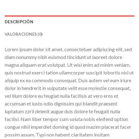
DESCRIPCIÓN
VALORACIONES (0)
Lorem ipsum dolor sit amet, consectetuer adipiscing elit, sed
diam nonummy nibh euismod tincidunt ut laoreet dolore
magna aliquam erat volutpat. Ut wisi enim ad minim veniam,
quis nostrud exerci tation ullamcorper suscipit lobortis nisl ut
aliquip ex ea commodo consequat. Duis autem vel eum iriure
dolor in hendrerit in vulputate velit esse molestie consequat,
vel illum dolore eu feugiat nulla facilisis at vero eros et
accumsan et iusto odio dignissim qui blandit praesent
luptatum zzril delenit augue duis dolore te feugait nulla
facilisi. Nam liber tempor cum soluta nobis eleifend option
congue nihil imperdiet doming id quod mazim placerat facer
possim assum. Typi non habent claritatem insitam