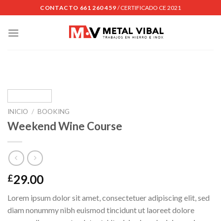
Skip
CONTACTO 661 260 459
/ CERTIFICADO CE 2021
to
content
INICIO
/
BOOKING
Weekend Wine Course
29.00
£
Lorem ipsum dolor sit amet, consectetuer adipiscing elit, sed
diam nonummy nibh euismod tincidunt ut laoreet dolore