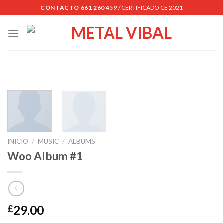
Skip
CONTACTO 661 260 459
/ CERTIFICADO CE 2021
to
content
INICIO
/
MUSIC
/
ALBUMS
Woo Album #1
29.00
£