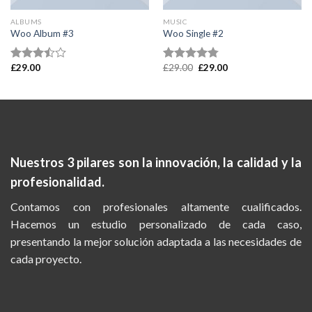
ALBUMS
MUSIC
Woo Album #3
Woo Single #2
£
29.00
£
29.00
£
29.00
Valorado
Valorado
en
3.50
en
4.75
de
de 5
5
Nuestros 3 pilares son la
innovación, la calidad y la
profesionalidad.
Contamos con profesionales altamente cualificados.
Hacemos un estudio personalizado de cada caso,
presentando la mejor solución adaptada a las necesidades de
cada proyecto.