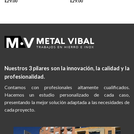
£
29.00
£
29.00
Valorado
Valorado en
en
3.50
5.00
de 5
de 5
Nuestros 3 pilares son la
innovación, la calidad y la
profesionalidad.
Contamos con profesionales altamente cualificados.
Hacemos un estudio personalizado de cada caso,
presentando la mejor solución adaptada a las necesidades de
cada proyecto.