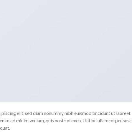
ipiscing elit, sed diam nonummy nibh euismod tincidunt ut laoreet
enim ad minim veniam, quis nostrud exerci tation ullamcorper susc
quat.