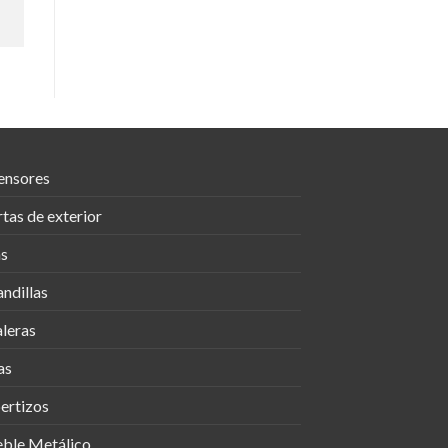
ensores
tas de exterior
as
ndillas
leras
as
ertizos
ble Metálico