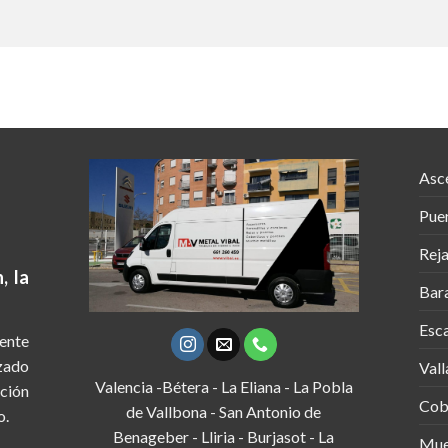
Asc
Puer
Rej
, la
Bara
Esca
ente
izado
Vall
Valencia -Bétera - La Eliana - La Pobla
ción
Cob
de Vallbona - San Antonio de
o.
Benageber - Lliria - Burjasot - La
Mue