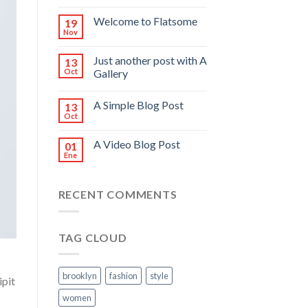
Welcome to Flatsome
19
Nov
Just another post with A
13
Oct
Gallery
A Simple Blog Post
13
Oct
A Video Blog Post
01
Ene
RECENT COMMENTS
TAG CLOUD
brooklyn
fashion
style
ipit
women