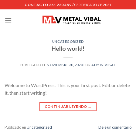
Skip
CONTACTO 661 260 459
/ CERTIFICADO CE 2021
to
content
UNCATEGORIZED
Hello world!
PUBLICADO EL
NOVIEMBRE 30, 2020
POR
ADMIN-VIBAL
Welcome to WordPress. This is your first post. Edit or delete
it, then start writing!
CONTINUAR LEYENDO
→
Publicado en
Uncategorized
Deje un comentario