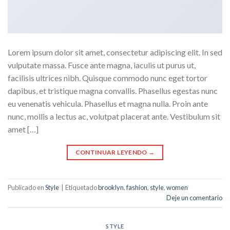
Lorem ipsum dolor sit amet, consectetur adipiscing elit. In sed
vulputate massa. Fusce ante magna, iaculis ut purus ut,
facilisis ultrices nibh. Quisque commodo nunc eget tortor
dapibus, et tristique magna convallis. Phasellus egestas nunc
eu venenatis vehicula. Phasellus et magna nulla. Proin ante
nunc, mollis a lectus ac, volutpat placerat ante. Vestibulum sit
amet […]
CONTINUAR LEYENDO
→
Publicado en
Style
|
Etiquetado
brooklyn
,
fashion
,
style
,
women
Deje un comentario
STYLE