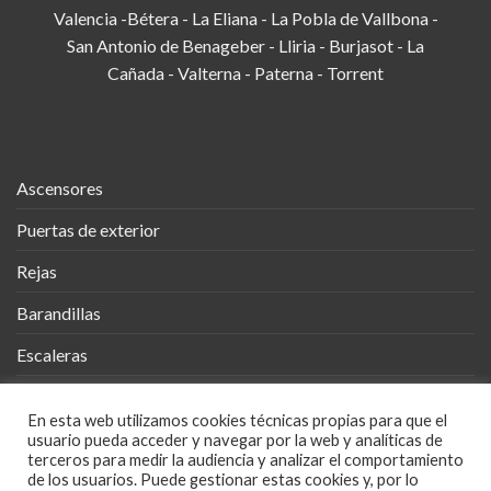
Valencia -Bétera - La Eliana - La Pobla de Vallbona -
San Antonio de Benageber - Lliria - Burjasot - La
Cañada - Valterna - Paterna - Torrent
Ascensores
Puertas de exterior
Rejas
Barandillas
Escaleras
Vallas
En esta web utilizamos cookies técnicas propias para que el
Cobertizos
usuario pueda acceder y navegar por la web y analíticas de
terceros para medir la audiencia y analizar el comportamiento
Mueble Metálico
de los usuarios. Puede gestionar estas cookies y, por lo