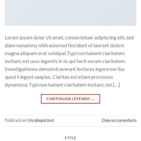
Lorem ipsum dolor sit amet, consectetuer adipiscing elit, sed
diam nonummy nibh euismod tincidunt ut laoreet dolore
magna aliquam erat volutpat.Typi non habent claritatem
insitam; est usus legentis in iis qui facit eorum claritatem.
Investigationes demonstraverunt lectores legere me lius
quod ii legunt saepius. Claritas est etiam processus
dynamicus Typi non habent claritatem insitam; est […]
CONTINUAR LEYENDO
→
Publicado en
Uncategorized
Deje un comentario
STYLE