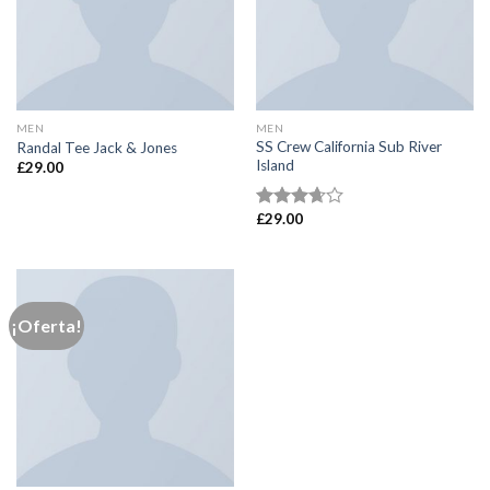
MEN
MEN
SS Crew California Sub River
Randal Tee Jack & Jones
Island
£
29.00
£
29.00
Valorado
en
3.67
de 5
¡Oferta!