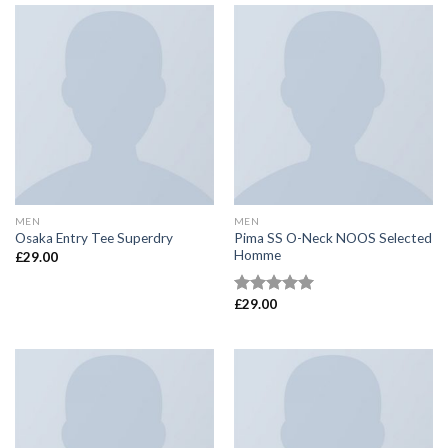
de 5
MEN
MEN
Pima SS O-Neck NOOS Selected
Osaka Entry Tee Superdry
Homme
£
29.00
£
29.00
Valorado en
5.00
de 5