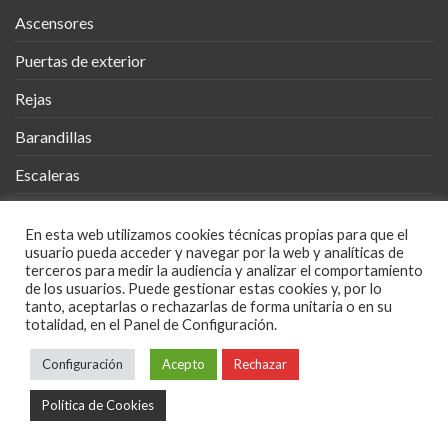
Ascensores
Puertas de exterior
Rejas
Barandillas
Escaleras
Vallas
En esta web utilizamos cookies técnicas propias para que el
Cobertizos
usuario pueda acceder y navegar por la web y analíticas de
terceros para medir la audiencia y analizar el comportamiento
Mueble Metálico
de los usuarios. Puede gestionar estas cookies y, por lo
tanto, aceptarlas o rechazarlas de forma unitaria o en su
totalidad, en el Panel de Configuración.
Diseños en Metal
Configuración
Acepto
Rechazar
POLÍTICA DE PRIVACIDAD
POLÍTICA COOKIES
AVISO LEGAL
Política de Cookies
Copyright 2026 ©
Diseño web Mirada Creativa