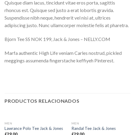
Quisque diam lacus, tincidunt vitae eros porta, sagittis
rhoncus est. Quisque sed justo a erat lobortis gravida.
Suspendisse nibh neque, hendrerit vel nisi at, ultrices
adipiscing justo. Nunc ullamcorper molestie felis at pharetra.
Bjorn Tee SS NOK 199, Jack & Jones – NELLY.COM
Marfa authentic High Life veniam Carles nostrud, pickled
meggings assumenda fingerstache keffiyeh Pinterest.
PRODUCTOS RELACIONADOS
MEN
MEN
Lawrance Polo Tee Jack & Jones
Randal Tee Jack & Jones
£
29.00
£
29.00