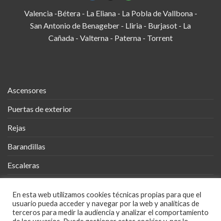
Valencia -Bétera - La Eliana - La Pobla de Vallbona -
San Antonio de Benageber - Lliria - Burjasot - La
Cañada - Valterna - Paterna - Torrent
Ascensores
Puertas de exterior
Rejas
Barandillas
Escaleras
Vallas
En esta web utilizamos cookies técnicas propias para que el
Cobertizos
usuario pueda acceder y navegar por la web y analíticas de
terceros para medir la audiencia y analizar el comportamiento