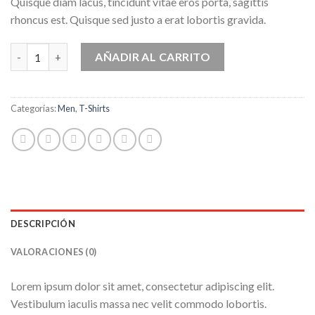
Quisque diam lacus, tincidunt vitae eros porta, sagittis
rhoncus est. Quisque sed justo a erat lobortis gravida.
Bjorn Tee SS Jack & Jones cantidad
AÑADIR AL CARRITO
Categorías:
Men
,
T-Shirts
DESCRIPCIÓN
VALORACIONES (0)
Lorem ipsum dolor sit amet, consectetur adipiscing elit.
Vestibulum iaculis massa nec velit commodo lobortis.