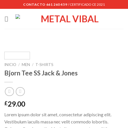
Skip
CONTACTO 661 260 459
/ CERTIFICADO CE 2021
to
content
INICIO
/
MEN
/
T-SHIRTS
Bjorn Tee SS Jack & Jones
29.00
£
Lorem ipsum dolor sit amet, consectetur adipiscing elit.
Vestibulum iaculis massa nec velit commodo lobortis.