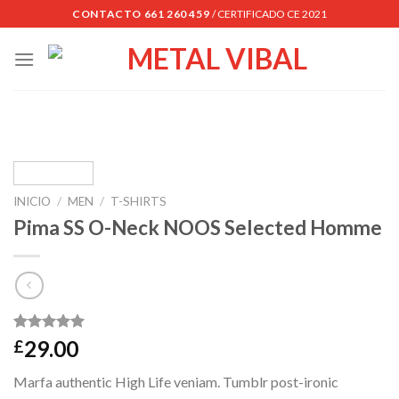
Skip
CONTACTO 661 260 459
/ CERTIFICADO CE 2021
to
content
INICIO
/
MEN
/
T-SHIRTS
Pima SS O-Neck NOOS Selected Homme
Valorado
1
29.00
£
5.00
sobre
5 basado
Marfa authentic High Life veniam. Tumblr post-ironic
en