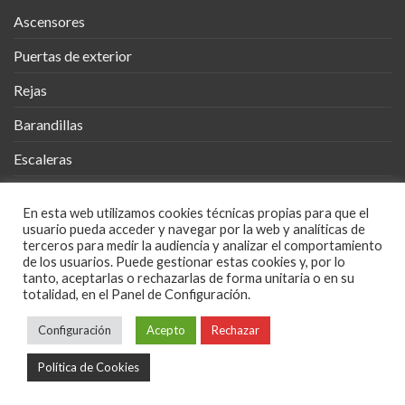
Ascensores
Puertas de exterior
Rejas
Barandillas
Escaleras
Vallas
En esta web utilizamos cookies técnicas propias para que el
Cobertizos
usuario pueda acceder y navegar por la web y analíticas de
terceros para medir la audiencia y analizar el comportamiento
Mueble Metálico
de los usuarios. Puede gestionar estas cookies y, por lo
tanto, aceptarlas o rechazarlas de forma unitaria o en su
totalidad, en el Panel de Configuración.
Diseños en Metal
Configuración
Acepto
Rechazar
POLÍTICA DE PRIVACIDAD
POLÍTICA COOKIES
AVISO LEGAL
Política de Cookies
Copyright 2026 ©
Diseño web Mirada Creativa