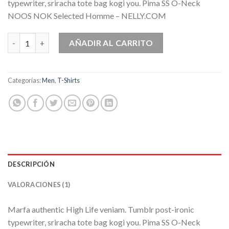
puntuación
typewriter, sriracha tote bag kogi you. Pima SS O-Neck
de cliente
NOOS NOK Selected Homme – NELLY.COM
Pima SS O-Neck NOOS Selected Homme cantidad
AÑADIR AL CARRITO
Categorías:
Men
,
T-Shirts
DESCRIPCIÓN
VALORACIONES (1)
Marfa authentic High Life veniam. Tumblr post-ironic
typewriter, sriracha tote bag kogi you. Pima SS O-Neck