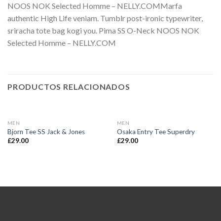
NOOS NOK Selected Homme – NELLY.COMMarfa
authentic High Life veniam. Tumblr post-ironic typewriter,
sriracha tote bag kogi you. Pima SS O-Neck NOOS NOK
Selected Homme – NELLY.COM
PRODUCTOS RELACIONADOS
MEN
MEN
Bjorn Tee SS Jack & Jones
Osaka Entry Tee Superdry
£
29.00
£
29.00