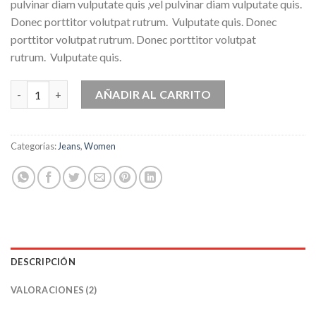
basado
pulvinar diam vulputate quis ,vel pulvinar diam vulputate quis.
en
Donec porttitor volutpat rutrum. Vulputate quis. Donec
puntuaciones
de
porttitor volutpat rutrum. Donec porttitor volutpat
clientes
rutrum. Vulputate quis.
Lucy Slim Jeans Noisy May cantidad
AÑADIR AL CARRITO
Categorías:
Jeans
,
Women
DESCRIPCIÓN
VALORACIONES (2)