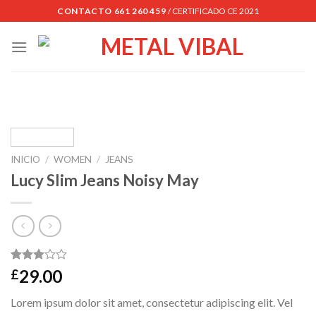
Skip
CONTACTO 661 260 459
/ CERTIFICADO CE 2021
to
content
INICIO
/
WOMEN
/
JEANS
Lucy Slim Jeans Noisy May
Valorado
2
29.00
£
3.00
sobre
Lorem ipsum dolor sit amet, consectetur adipiscing elit. Vel
5