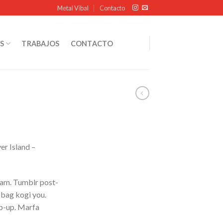
Metal Vibal
Contacto
S
TRABAJOS
CONTACTO
er Island –
iam. Tumblr post-
e bag kogi you.
p-up. Marfa