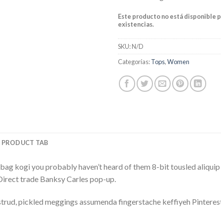
Este producto no está disponible 
existencias.
SKU:
N/D
Categorías:
Tops
,
Women
 PRODUCT TAB
bag kogi you probably haven’t heard of them 8-bit tousled aliquip no
a. Direct trade Banksy Carles pop-up.
trud, pickled meggings assumenda fingerstache keffiyeh Pinterest