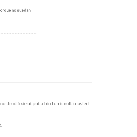
porque no quedan
strud fixie ut put a bird on it null. tousled
.