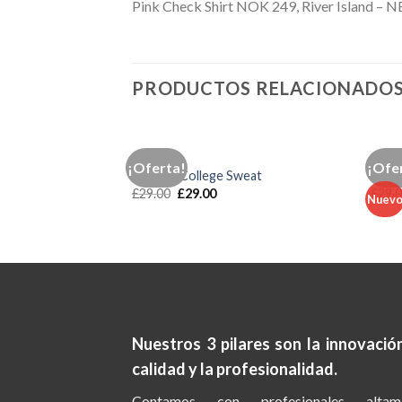
Pink Check Shirt NOK 249, River Island –
PRODUCTOS RELACIONADO
TOPS
TOPS
¡Oferta!
¡Ofe
ted Femme
Print Ls College Sweat
Varan
£
29.00
£
29.00
£
29.
Nuev
Nuestros 3 pilares son la
innovación
calidad y la profesionalidad.
Contamos con profesionales altam