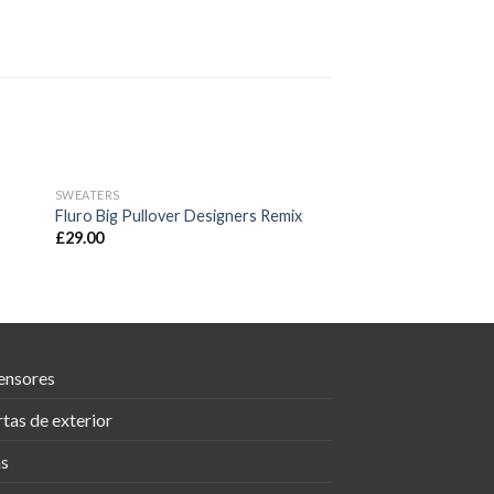
SWEATERS
Fluro Big Pullover Designers Remix
£
29.00
ensores
tas de exterior
as